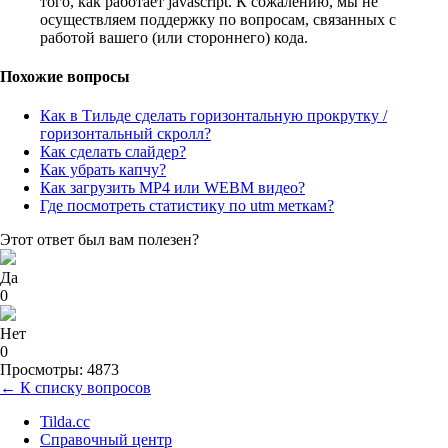
того, как работает javascript. К сожалению, мы не
осуществляем поддержку по вопросам, связанных с
работой вашего (или стороннего) кода.
Похожие вопросы
Как в Тильде сделать горизонтальную прокрутку /
горизонтальный скролл?
Как сделать слайдер?
Как убрать капчу?
Как загрузить MP4 или WEBM видео?
Где посмотреть статистику по utm меткам?
Этот ответ был вам полезен?
Да
0
Нет
0
Просмотры: 4873
← К списку вопросов
Tilda.cc
Справочный центр