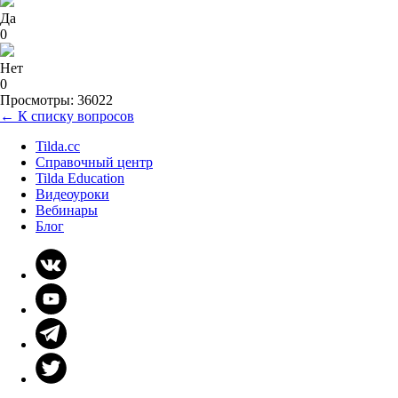
Да
0
Нет
0
Просмотры: 36022
← К списку вопросов
Tilda.cc
Справочный центр
Tilda Education
Видеоуроки
Вебинары
Блог