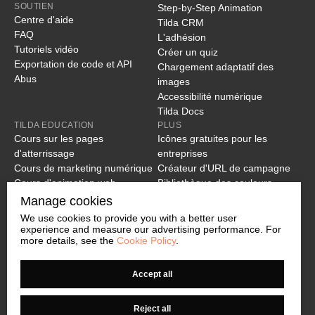
SOUTIEN
Step-by-Step Animation
Centre d'aide
Tilda CRM
FAQ
L'adhésion
Tutoriels vidéo
Créer un quiz
Exportation de code et API
Chargement adaptatif des
Abus
images
Accessibilité numérique
Tilda Docs
TILDA EDUCATION
PLUS
Cours sur les pages
Icônes gratuites pour les
d'atterrissage
entreprises
Cours de marketing numérique
Créateur d'URL de campagne
Cours d'animation web
Bibliothèque des couleurs
Comment créer un site web
Tilda Sans Typeface
Manage cookies
Guide complet du Zero Block
Vérificateur de liens brisés
We use cookies to provide you with a better user
Comment améliorer la
Editeur vectoriel en ligne
experience and measure our advertising performance. For
more details, see the
Cookie Policy
.
navigation sur un site web
Comment améliorer votre
référencement sur Tilda
Accept all
10 principes d'une bonne
conception de sites web
Reject all