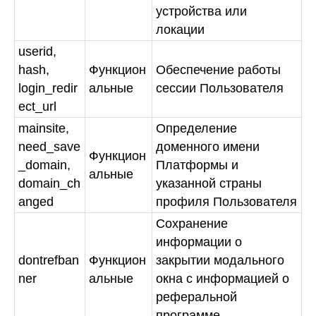
устройства или
локации
userid,
hash,
Функцион
Обеспечение работы
login_redir
альные
сессии Пользователя
ect_url
mainsite,
Определение
need_save
доменного имени
Функцион
_domain,
Платформы и
альные
domain_ch
указанной страны
anged
профиля Пользователя
Сохранение
информации о
dontrefban
Функцион
закрытии модального
ner
альные
окна с информацией о
реферальной
программе