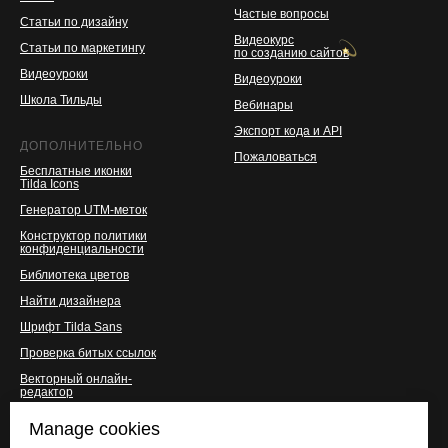
Частые вопросы
Статьи по дизайну
Видеокурс
Статьи по маркетингу
по созданию сайтов
Видеоуроки
Видеоуроки
Школа Тильды
Вебинары
Экспорт кода и API
ДОПОЛНИТЕЛЬНО
Пожаловаться
Бесплатные иконки
Tilda Icons
Генератор UTM-меток
Конструктор политики
конфиденциальности
Библиотека цветов
Найти дизайнера
Шрифт Tilda Sans
Проверка битых ссылок
Векторный онлайн-
редактор
Мерч
Manage cookies