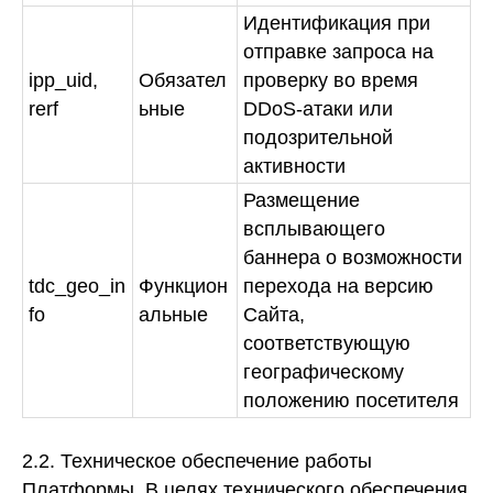
Идентификация при
отправке запроса на
ipp_uid,
Обязател
проверку во время
rerf
ьные
DDoS-атаки или
подозрительной
активности
Размещение
всплывающего
баннера о возможности
tdc_geo_in
Функцион
перехода на версию
fo
альные
Сайта,
соответствующую
географическому
положению посетителя
2.2. Техническое обеспечение работы
Платформы.
В целях технического обеспечения