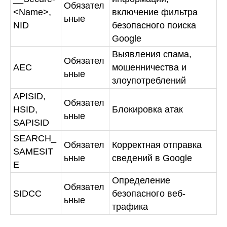
Обязател
<Name>,
включение фильтра
ьные
NID
безопасного поиска
Google
Выявления спама,
Обязател
AEC
мошенничества и
ьные
злоупотреблений
APISID,
Обязател
HSID,
Блокировка атак
ьные
SAPISID
SEARCH_
Обязател
Корректная отправка
SAMESIT
ьные
сведений в Google
E
Определение
Обязател
SIDCC
безопасного веб-
ьные
трафика