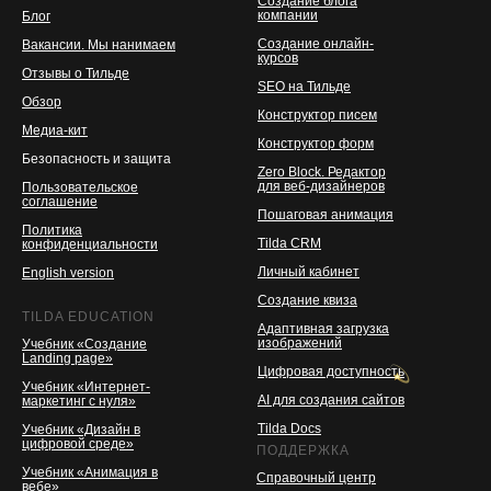
Создание блога
компании
Блог
Создание онлайн-
Вакансии. Мы нанимаем
курсов
Отзывы о Тильде
SEO на Тильде
Обзор
Конструктор писем
Медиа-кит
Конструктор форм
Безопасность и защита
Zero Block. Редактор
для веб-дизайнеров
Пользовательское
соглашение
Пошаговая анимация
Политика
Tilda CRM
конфиденциальности
Личный кабинет
English version
Создание квиза
TILDA EDUCATION
Адаптивная загрузка
изображений
Учебник «Создание
Landing page»
Цифровая доступность
Учебник «Интернет-
AI для создания сайтов
маркетинг с нуля»
Tilda Docs
Учебник «Дизайн в
цифровой среде»
ПОДДЕРЖКА
Учебник «Анимация в
Справочный центр
вебе»