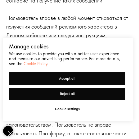
согласие на получение таких сообщений.
Пользователь вправе в любой момент отказаться от
получения сообщений рекламного характера в
Личном кабинете или следуя инструкциям,
указанным в полученном сообщении.
Manage cookies
We use cookies to provide you with a better user experience
and measure our advertising performance. For more details,
see the
Cookie Policy
.
3. Условия использования
Accept all
3.1. Общие условия использования.
Пользователь
Reject all
вправе использовать Платформу в порядке,
установленном настоящим Соглашением,
Cookie settings
Применимыми документами, а также применимым
законодательством. Пользователь не вправе
использовать Платформу, а также составные части